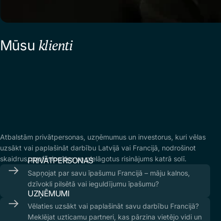
klienti
Mūsu
Atbalstām privātpersonas, uzņēmumus un investorus, kuri vēlas
uzsākt vai paplašināt darbību Latvijā vai Francijā, nodrošinot
skaidrus, profesionālus un pielāgotus risinājums katrā solī.
PRIVĀTPERSONAS
Sapņojat par savu īpašumu Francijā – māju kalnos,
dzīvokli pilsētā vai ieguldījumu īpašumu?
UZŅĒMUMI​
Vēlaties uzsākt vai paplašināt savu darbību Francijā?
Meklējat uzticamu partneri, kas pārzina vietējo vidi un