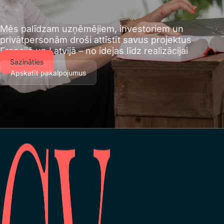
Mēs palīdzam uzņēmējiem, investoriem un
privātpersonām droši attīstīt savus projektus
Francijā un Latvijā – no idejas līdz realizācijai
Sazināties
Apskatīt pakalpojumus