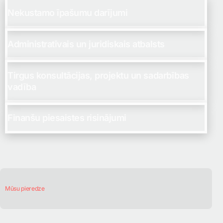
Nekustamo īpašumu darījumi
Administratīvais un juridiskais atbalsts
Tirgus konsultācijas, projektu un sadarbības
vadība
Finanšu piesaistes risinājumi
Mūsu pieredze