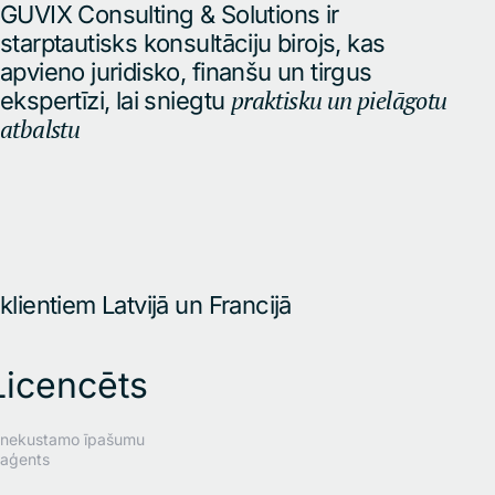
GUVIX Consulting & Solutions ir
starptautisks konsultāciju birojs, kas
apvieno juridisko, finanšu un tirgus
praktisku un pielāgotu
ekspertīzi, lai sniegtu
atbalstu
klientiem Latvijā un Francijā
Licencēts
nekustamo īpašumu
aģents